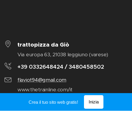
trattopizza da Giò
Via europa 63, 21038 leggiuno (varese)
+39 0332648424 / 3480458502
flaviot94@gmail.com
www.thetrainline.com/it
Inizia
Crea il tuo sito web gratis!
trattopizza da giò, Via europa 43,21038 leggiuno (va), +39
0332/648424